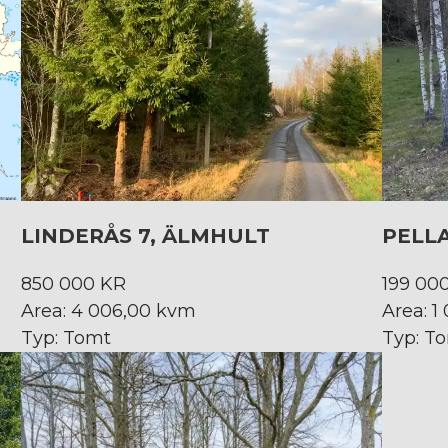
LINDERÅS 7, ÄLMHULT
PELL
850 000 KR
199 00
Area: 4 006,00 kvm
Area: 
Typ: Tomt
Typ: T