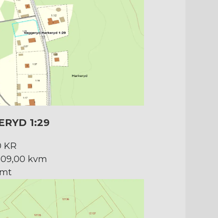
RYD 1:29
0 KR
 109,00 kvm
omt