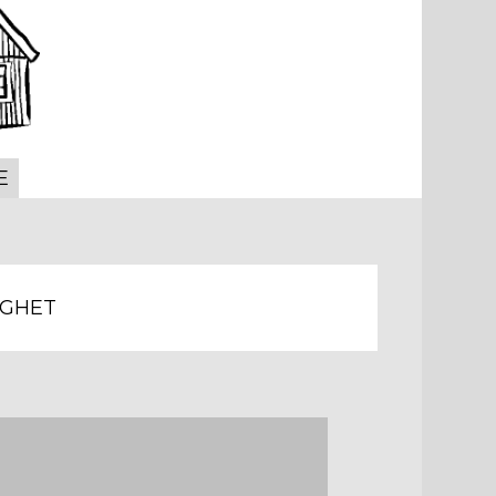
E
IGHET