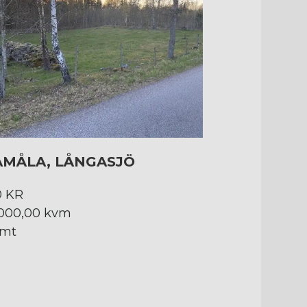
AMÅLA, LÅNGASJÖ
0 KR
1 000,00 kvm
omt