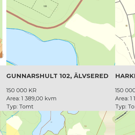
GUNNARSHULT 102, ÄLVSERED
HARKE
150 000 KR
150 00
Area: 1 389,00 kvm
Area: 1
Typ: Tomt
Typ: T