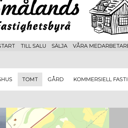
START
TILL SALU
SÄLJA
VÅRA MEDARBETAR
SHUS
TOMT
GÅRD
KOMMERSIELL FAST