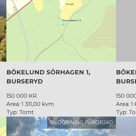
BÖKELUND SÖRHAGEN 1,
BÖKE
BURSERYD
BURS
150 000 KR
150 00
Area: 1 311,00 kvm
Area: 1
Typ: Tomt
Typ: T
BUDGIVNING PÅBÖRJAD