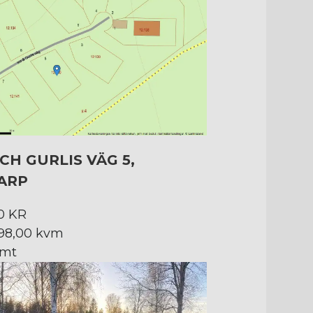
OCH GURLIS VÄG 5,
ARP
0 KR
498,00 kvm
omt